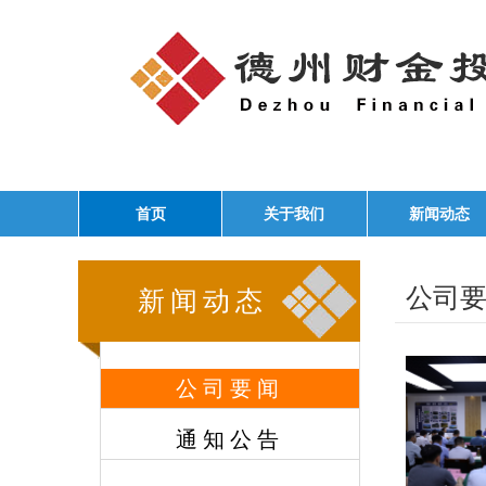
首页
关于我们
新闻动态
公司
新闻动态
公司要闻
通知公告