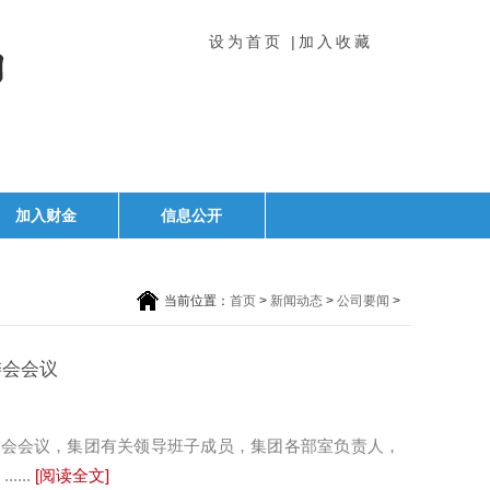
设为首页
|
加入收藏
加入财金
信息公开
当前位置：
首页
>
新闻动态
>
公司要闻
>
委会会议
安委会会议，集团有关领导班子成员，集团各部室负责人，
...
[阅读全文]