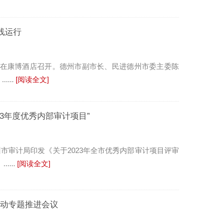
线运行
会在康博酒店召开。德州市副市长、民进德州市委主委陈
...
[阅读全文]
23年度优秀内部审计项目”
市审计局印发《关于2023年全市优秀内部审计项目评审
....
[阅读全文]
行动专题推进会议