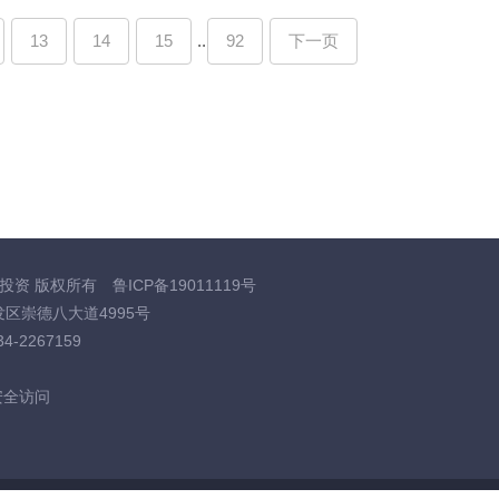
13
14
15
..
92
下一页
德州财金投资 版权所有
鲁ICP备19011119号
区崇德八大道4995号
4-2267159
安全访问