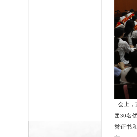
会上，
团30名
誉证书