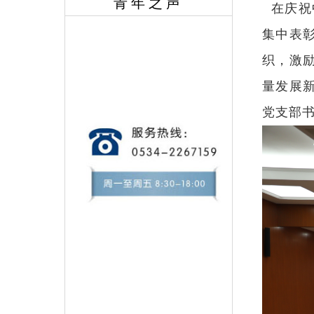
青年之声
在庆祝中
集中表
织，激
量发展
党支部书